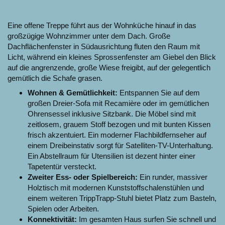
Eine offene Treppe führt aus der Wohnküche hinauf in das
großzügige Wohnzimmer unter dem Dach. Große
Dachflächenfenster in Südausrichtung fluten den Raum mit
Licht, während ein kleines Sprossenfenster am Giebel den Blick
auf die angrenzende, große Wiese freigibt, auf der gelegentlich
gemütlich die Schafe grasen.
Wohnen & Gemütlichkeit:
Entspannen Sie auf dem
großen Dreier-Sofa mit Recamière oder im gemütlichen
Ohrensessel inklusive Sitzbank. Die Möbel sind mit
zeitlosem, grauem Stoff bezogen und mit bunten Kissen
frisch akzentuiert. Ein moderner Flachbildfernseher auf
einem Dreibeinstativ sorgt für Satelliten-TV-Unterhaltung.
Ein Abstellraum für Utensilien ist dezent hinter einer
Tapetentür versteckt.
Zweiter Ess- oder Spielbereich:
Ein runder, massiver
Holztisch mit modernen Kunststoffschalenstühlen und
einem weiteren TrippTrapp-Stuhl bietet Platz zum Basteln,
Spielen oder Arbeiten.
Konnektivität:
Im gesamten Haus surfen Sie schnell und